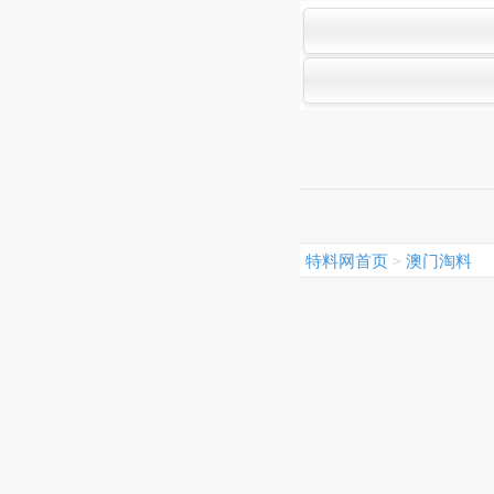
特料网首页
澳门淘料
>