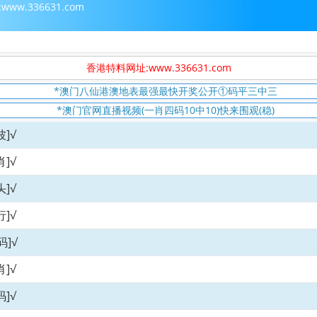
ww.336631.com
香港特料网址:www.336631.com
*澳门八仙港澳地表最强最快开奖公开①码平三中三
*澳门官网直播视频(一肖四码10中10)快来围观(稳)
]√
]√
]√
]√
码]√
]√
]√