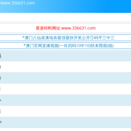
ww.336631.com
香港特料网址:www.336631.com
*澳门八仙港澳地表最强最快开奖公开①码平三中三
*澳门官网直播视频(一肖四码10中10)快来围观(稳)
码
特
特
肖
小
畜
中