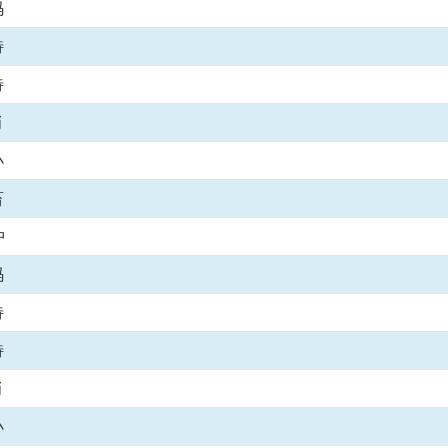
码
特
特
肖
小
畜
中
码
特
特
肖
小