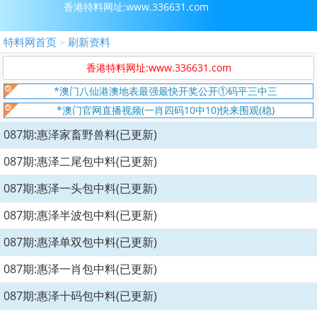
香港特料网址:www.336631.com
特料网首页
刷新资料
>
香港特料网址:www.336631.com
*澳门八仙港澳地表最强最快开奖公开①码平三中三
*澳门官网直播视频(一肖四码10中10)快来围观(稳)
087期:惠泽家畜野兽料(已更新)
087期:惠泽二尾包中料(已更新)
087期:惠泽一头包中料(已更新)
087期:惠泽半波包中料(已更新)
087期:惠泽单双包中料(已更新)
087期:惠泽一肖包中料(已更新)
087期:惠泽十码包中料(已更新)