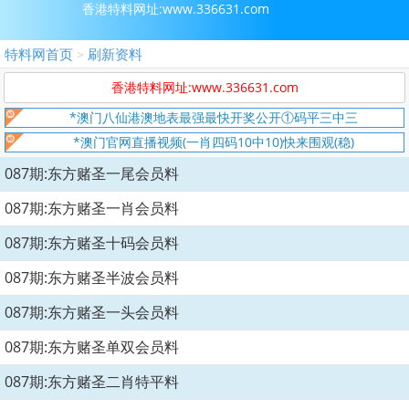
香港特料网址:www.336631.com
特料网首页
刷新资料
>
香港特料网址:www.336631.com
*澳门八仙港澳地表最强最快开奖公开①码平三中三
*澳门官网直播视频(一肖四码10中10)快来围观(稳)
087期:东方赌圣一尾会员料
087期:东方赌圣一肖会员料
087期:东方赌圣十码会员料
087期:东方赌圣半波会员料
087期:东方赌圣一头会员料
087期:东方赌圣单双会员料
087期:东方赌圣二肖特平料