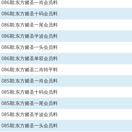
086期:东方赌圣一肖会员料
086期:东方赌圣十码会员料
086期:东方赌圣一尾会员料
086期:东方赌圣半波会员料
086期:东方赌圣一头会员料
086期:东方赌圣单双会员料
086期:东方赌圣二肖特平料
085期:东方赌圣一肖会员料
085期:东方赌圣十码会员料
085期:东方赌圣一尾会员料
085期:东方赌圣半波会员料
085期:东方赌圣一头会员料