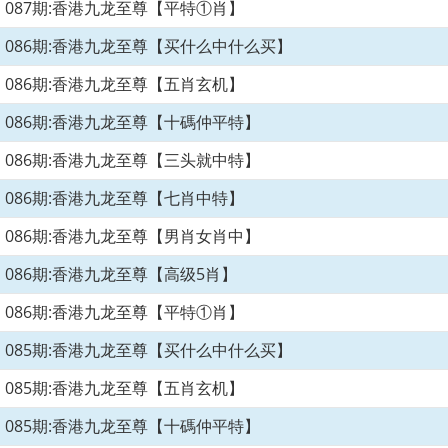
087期:香港九龙至尊【平特①肖】
086期:香港九龙至尊【买什么中什么买】
086期:香港九龙至尊【五肖玄机】
086期:香港九龙至尊【十碼仲平特】
086期:香港九龙至尊【三头就中特】
086期:香港九龙至尊【七肖中特】
086期:香港九龙至尊【男肖女肖中】
086期:香港九龙至尊【高级5肖】
086期:香港九龙至尊【平特①肖】
085期:香港九龙至尊【买什么中什么买】
085期:香港九龙至尊【五肖玄机】
085期:香港九龙至尊【十碼仲平特】