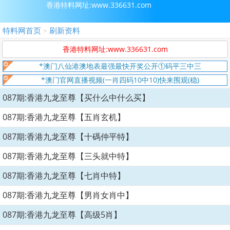
香港特料网址:www.336631.com
特料网首页
刷新资料
>
香港特料网址:www.336631.com
*澳门八仙港澳地表最强最快开奖公开①码平三中三
*澳门官网直播视频(一肖四码10中10)快来围观(稳)
087期:香港九龙至尊【买什么中什么买】
087期:香港九龙至尊【五肖玄机】
087期:香港九龙至尊【十碼仲平特】
087期:香港九龙至尊【三头就中特】
087期:香港九龙至尊【七肖中特】
087期:香港九龙至尊【男肖女肖中】
087期:香港九龙至尊【高级5肖】