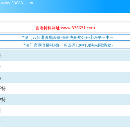
ww.336631.com
香港特料网址:www.336631.com
*澳门八仙港澳地表最强最快开奖公开①码平三中三
*澳门官网直播视频(一肖四码10中10)快来围观(稳)
料
兽
错
平特
中特
料
兽