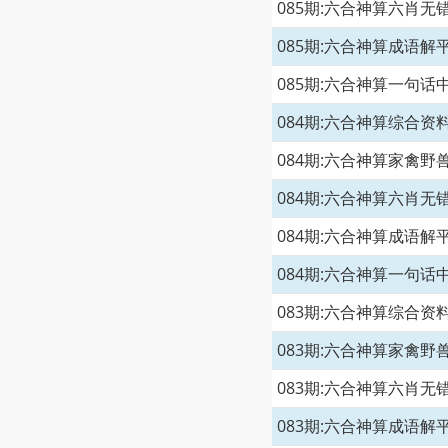
085期:六合神算六肖无
085期:六合神算成语解
085期:六合神算一句话
084期:六合神算综合资
084期:六合神算家禽野
084期:六合神算六肖无
084期:六合神算成语解
084期:六合神算一句话
083期:六合神算综合资
083期:六合神算家禽野
083期:六合神算六肖无
083期:六合神算成语解