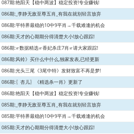
087期:艳阳天【稳中两波】稳定投资!专业赚钱!
086期:_李静无敌至尊五肖_有我在就别轻言放弃
086期:平特界最稳的10中9平肖→千载难逢的机会
086期:天才的心期期分得清楚大小!放心跟踪!
086期:≌数据精选≌香妃杀庄7肖≌请大家跟踪!
086期:风铃》买什么中什么,独家发表,已经更新
086期:光头三尾《3尾中特》发财致富不再是梦!
086期:〖杏儿〗《精选杀一肖》更新了
086期:艳阳天【稳中两波】稳定投资!专业赚钱!
085期:_李静无敌至尊五肖_有我在就别轻言放弃
085期:平特界最稳的10中9平肖→千载难逢的机会
085期:天才的心期期分得清楚大小!放心跟踪!