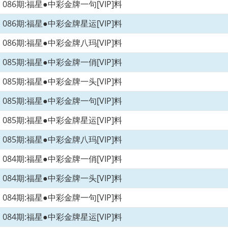
086期:福星●中彩金牌一句[VIP]料
086期:福星●中彩金牌星运[VIP]料
086期:福星●中彩金牌八玛[VIP]料
085期:福星●中彩金牌一俏[VIP]料
085期:福星●中彩金牌一头[VIP]料
085期:福星●中彩金牌一句[VIP]料
085期:福星●中彩金牌星运[VIP]料
085期:福星●中彩金牌八玛[VIP]料
084期:福星●中彩金牌一俏[VIP]料
084期:福星●中彩金牌一头[VIP]料
084期:福星●中彩金牌一句[VIP]料
084期:福星●中彩金牌星运[VIP]料