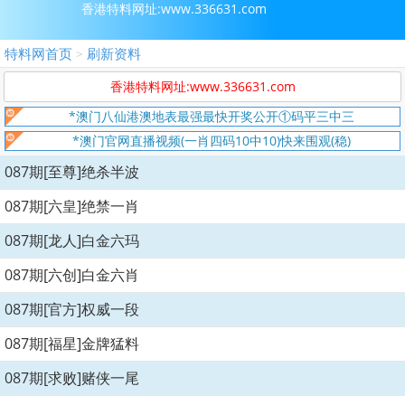
香港特料网址:www.336631.com
特料网首页
刷新资料
>
香港特料网址:www.336631.com
*澳门八仙港澳地表最强最快开奖公开①码平三中三
*澳门官网直播视频(一肖四码10中10)快来围观(稳)
087期[至尊]绝杀半波
087期[六皇]绝禁一肖
087期[龙人]白金六玛
087期[六创]白金六肖
087期[官方]权威一段
087期[福星]金牌猛料
087期[求败]赌侠一尾