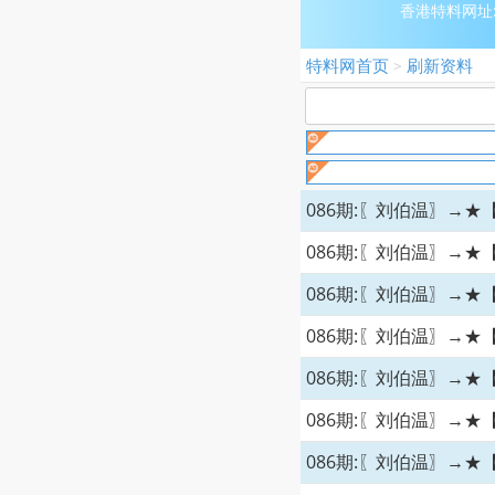
香港特料网址:w
特料网首页
刷新资料
>
086期:〖刘伯温〗→
086期:〖刘伯温〗→
086期:〖刘伯温〗→
086期:〖刘伯温〗→
086期:〖刘伯温〗→
086期:〖刘伯温〗→
086期:〖刘伯温〗→