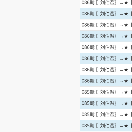
086期:〖刘伯温〗→
086期:〖刘伯温〗→
086期:〖刘伯温〗→
086期:〖刘伯温〗→
086期:〖刘伯温〗→
086期:〖刘伯温〗→
086期:〖刘伯温〗→
086期:〖刘伯温〗→
085期:〖刘伯温〗→
085期:〖刘伯温〗→
085期:〖刘伯温〗→
085期:〖刘伯温〗→