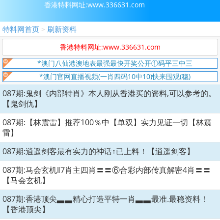
香港特料网址:www.336631.com
特料网首页
刷新资料
>
香港特料网址:www.336631.com
*澳门八仙港澳地表最强最快开奖公开①码平三中三
*澳门官网直播视频(一肖四码10中10)快来围观(稳)
087期:鬼剑《内部特肖》本人刚从香港买的资料,可以参考的。
【鬼剑仇】
087期:【林震雷】推荐100％中【单双】实力见证一切【林震
雷】
087期:逍遥剑客最有实力的神话↑已上料！【逍遥剑客】
087期:马会玄机‖7肖主四肖〓〓⑥合彩内部传真解密4肖〓〓
【马会玄机】
087期:香港顶尖▃▃精心打造平特一肖▃▃最准.最稳资料！
【香港顶尖】