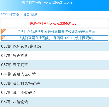
香港特料网址:www.336631.com
特料网首页
刷新资料
>
香港特料网址:www.336631.com
*澳门八仙港澳地表最强最快开奖公开①码平三中三
*澳门官网直播视频(一肖四码10中10)快来围观(稳)
087期:跑狗玄机/密圖詩
087期:波色玄机
087期:五字真言
087期:曾道人玄机诗
087期:济公救民特码诗
087期:藏宝阁特码诗
087期:西游谜语