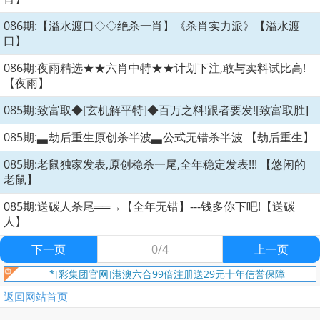
086期:【溢水渡口◇◇绝杀一肖】《杀肖实力派》【溢水渡
口】
086期:夜雨精选★★六肖中特★★计划下注,敢与卖料试比高!
【夜雨】
085期:致富取◆[玄机解平特]◆百万之料!跟者要发![致富取胜]
085期:▃劫后重生原创杀半波▃公式无错杀半波 【劫后重生】
085期:老鼠独家发表,原创稳杀一尾,全年稳定发表!!! 【悠闲的
老鼠】
085期:送碳人杀尾══→【全年无错】---钱多你下吧!【送碳
人】
下一页
0/4
上一页
*[彩集团官网]港澳六合99倍注册送29元十年信誉保障
返回网站首页