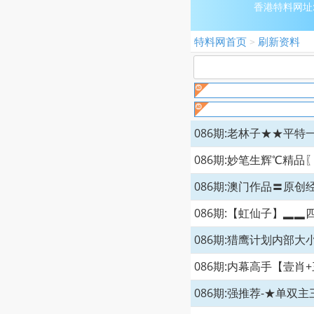
香港特料网址:w
特料网首页
刷新资料
>
086期:老林子★★平
086期:妙笔生辉℃精品
086期:澳门作品〓原
086期:【虹仙子】▂
086期:猎鹰计划内部
086期:内幕高手【壹
086期:强推荐-★单