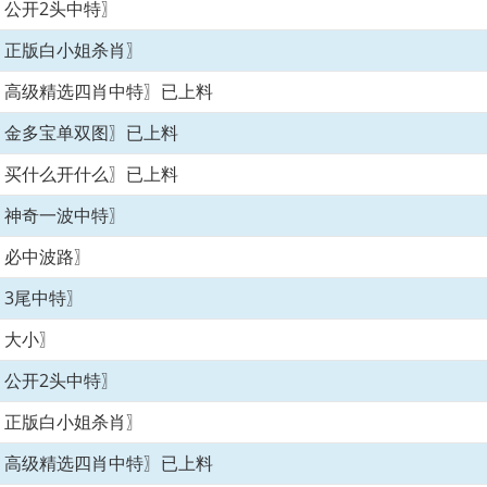
〖公开2头中特〗
→〖正版白小姐杀肖〗
→〖高级精选四肖中特〗已上料
→〖金多宝单双图〗已上料
→〖买什么开什么〗已上料
→〖神奇一波中特〗
〖必中波路〗
〖3尾中特〗
〖大小〗
〖公开2头中特〗
→〖正版白小姐杀肖〗
→〖高级精选四肖中特〗已上料