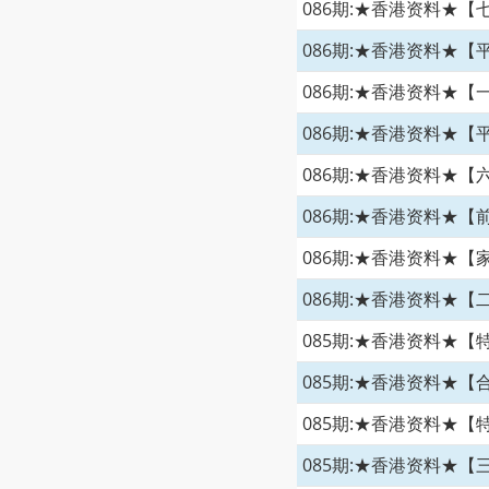
086期:★香港资料★【
086期:★香港资料★【
086期:★香港资料★【
086期:★香港资料★【
086期:★香港资料★【
086期:★香港资料★【
086期:★香港资料★【
086期:★香港资料★【
085期:★香港资料★【
085期:★香港资料★【
085期:★香港资料★【
085期:★香港资料★【