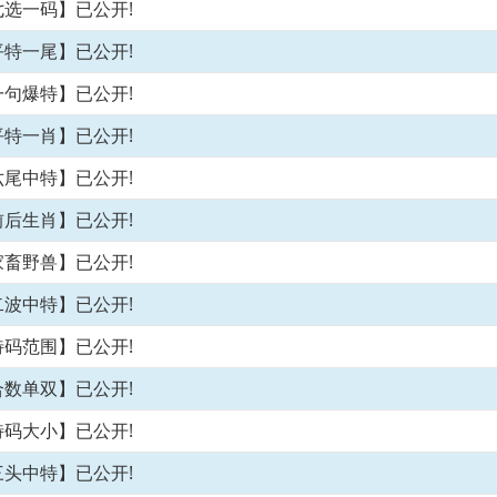
七选一码】已公开!
平特一尾】已公开!
一句爆特】已公开!
平特一肖】已公开!
六尾中特】已公开!
前后生肖】已公开!
家畜野兽】已公开!
二波中特】已公开!
特码范围】已公开!
合数单双】已公开!
特码大小】已公开!
三头中特】已公开!