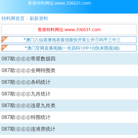
香港特料网址:www.336631.com
特料网首页
刷新资料
>
香港特料网址:www.336631.com
*澳门八仙港澳地表最强最快开奖公开①码平三中三
*澳门官网直播视频(一肖四码10中10)快来围观(稳)
087期:㊣㊣㊣带星数据四
087期:㊣㊣㊣全网特围类
087期:㊣㊣㊣杀码统计
087期:㊣㊣㊣九肖统计
087期:㊣㊣㊣连星九肖类
087期:㊣㊣㊣特围统计
087期:㊣㊣㊣连准类统计