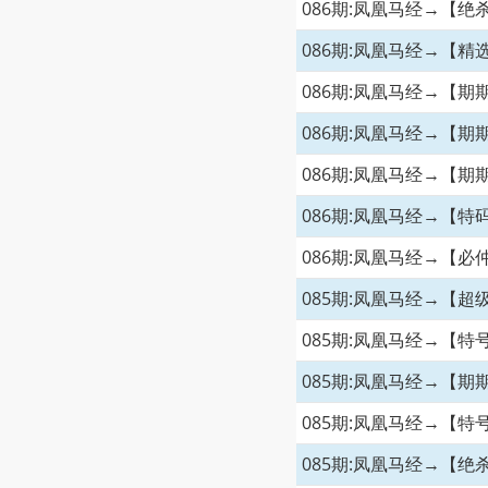
086期:凤凰马经→【
086期:凤凰马经→【
086期:凤凰马经→【
086期:凤凰马经→【
086期:凤凰马经→【
086期:凤凰马经→【
086期:凤凰马经→【
085期:凤凰马经→【
085期:凤凰马经→【
085期:凤凰马经→【
085期:凤凰马经→【
085期:凤凰马经→【