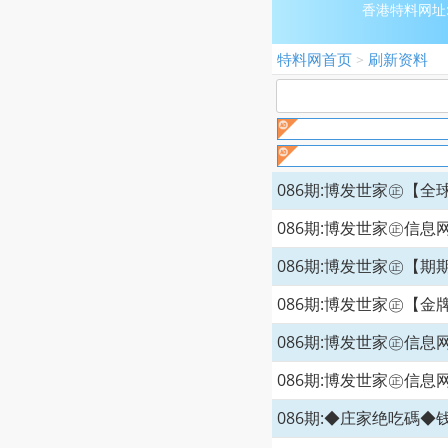
香港特料网址:w
特料网首页
刷新资料
>
086期:博发世家㊣【全
086期:博发世家㊣信
086期:博发世家㊣【期
086期:博发世家㊣【金
086期:博发世家㊣信息
086期:博发世家㊣信
086期:◆庄家绝吃碼◆