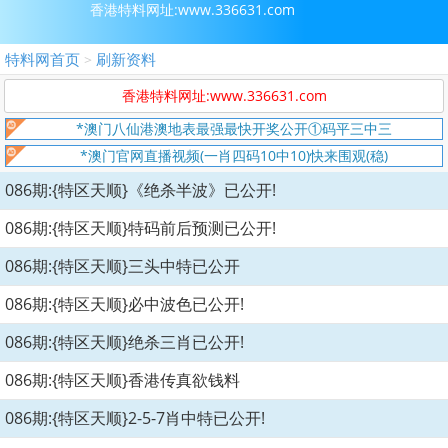
香港特料网址:www.336631.com
特料网首页
刷新资料
>
香港特料网址:www.336631.com
*澳门八仙港澳地表最强最快开奖公开①码平三中三
*澳门官网直播视频(一肖四码10中10)快来围观(稳)
086期:{特区天顺}《绝杀半波》已公开!
086期:{特区天顺}特码前后预测已公开!
086期:{特区天顺}三头中特已公开
086期:{特区天顺}必中波色已公开!
086期:{特区天顺}绝杀三肖已公开!
086期:{特区天顺}香港传真欲钱料
086期:{特区天顺}2-5-7肖中特已公开!