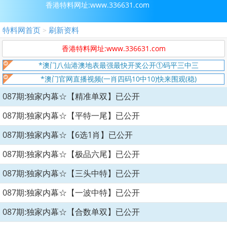
香港特料网址:www.336631.com
特料网首页
刷新资料
>
香港特料网址:www.336631.com
*澳门八仙港澳地表最强最快开奖公开①码平三中三
*澳门官网直播视频(一肖四码10中10)快来围观(稳)
087期:独家内幕☆【精准单双】已公开
087期:独家内幕☆【平特一尾】已公开
087期:独家内幕☆【6选1肖】已公开
087期:独家内幕☆【极品六尾】已公开
087期:独家内幕☆【三头中特】已公开
087期:独家内幕☆【一波中特】已公开
087期:独家内幕☆【合数单双】已公开