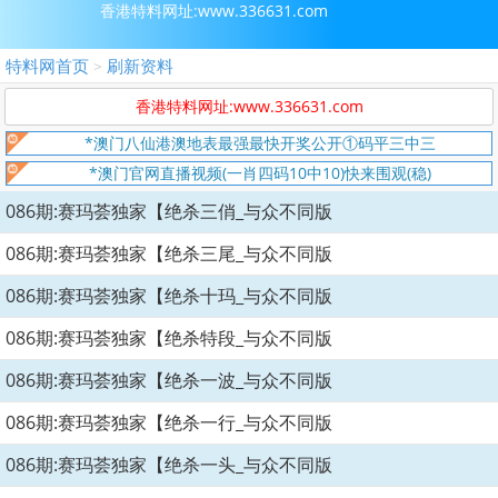
香港特料网址:www.336631.com
特料网首页
刷新资料
>
香港特料网址:www.336631.com
*澳门八仙港澳地表最强最快开奖公开①码平三中三
*澳门官网直播视频(一肖四码10中10)快来围观(稳)
086期:赛玛荟独家【绝杀三俏_与众不同版
086期:赛玛荟独家【绝杀三尾_与众不同版
086期:赛玛荟独家【绝杀十玛_与众不同版
086期:赛玛荟独家【绝杀特段_与众不同版
086期:赛玛荟独家【绝杀一波_与众不同版
086期:赛玛荟独家【绝杀一行_与众不同版
086期:赛玛荟独家【绝杀一头_与众不同版