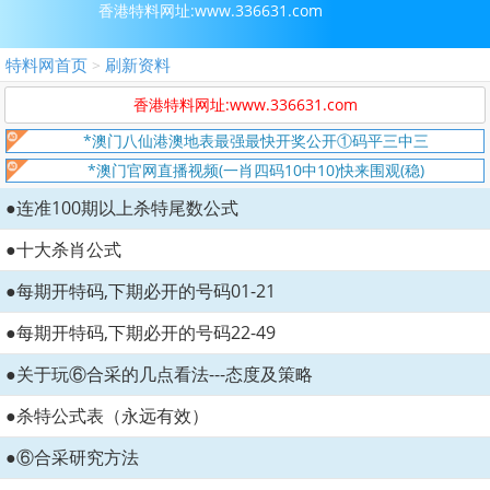
香港特料网址:www.336631.com
特料网首页
刷新资料
>
香港特料网址:www.336631.com
*澳门八仙港澳地表最强最快开奖公开①码平三中三
*澳门官网直播视频(一肖四码10中10)快来围观(稳)
●连准100期以上杀特尾数公式
●十大杀肖公式
●每期开特码,下期必开的号码01-21
●每期开特码,下期必开的号码22-49
●关于玩⑥合采的几点看法---态度及策略
●杀特公式表（永远有效）
●⑥合采研究方法