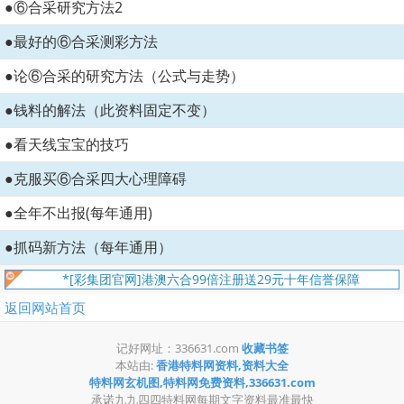
●⑥合采研究方法2
●最好的⑥合采测彩方法
●论⑥合采的研究方法（公式与走势）
●钱料的解法（此资料固定不变）
●看天线宝宝的技巧
●克服买⑥合采四大心理障碍
●全年不出报(每年通用)
●抓码新方法（每年通用）
*[彩集团官网]港澳六合99倍注册送29元十年信誉保障
返回网站首页
记好网址：336631.com
收藏书签
本站由:
香港特料网资料,资料大全
特料网玄机图,特料网免费资料,336631.com
承诺九九四四特料网每期文字资料最准最快