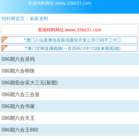
香港特料网址:www.336631.com
特料网首页
刷新资料
>
香港特料网址:www.336631.com
*澳门八仙港澳地表最强最快开奖公开①码平三中三
*澳门官网直播视频(一肖四码10中10)快来围观(稳)
086期六合灵码
086期六合明珠
086期⑥合采大三元(新图)
086期六合三合皇
086期六合书屋
086期六合天王
086期六合王880