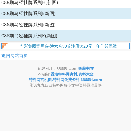
086期马经挂牌系列H(新图)
086期马经挂牌系列I(新图)
086期马经挂牌系列J(新图)
086期马经挂牌系列K(新图)
*[彩集团官网]港澳六合99倍注册送29元十年信誉保障
返回网站首页
记好网址：336631.com
收藏书签
本站由:
香港特料网资料,资料大全
特料网玄机图,特料网免费资料,336631.com
承诺九九四四特料网每期文字资料最准最快