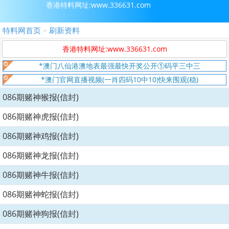
香港特料网址:www.336631.com
特料网首页
刷新资料
>
香港特料网址:www.336631.com
*澳门八仙港澳地表最强最快开奖公开①码平三中三
*澳门官网直播视频(一肖四码10中10)快来围观(稳)
086期赌神猴报(信封)
086期赌神虎报(信封)
086期赌神鸡报(信封)
086期赌神龙报(信封)
086期赌神牛报(信封)
086期赌神蛇报(信封)
086期赌神狗报(信封)