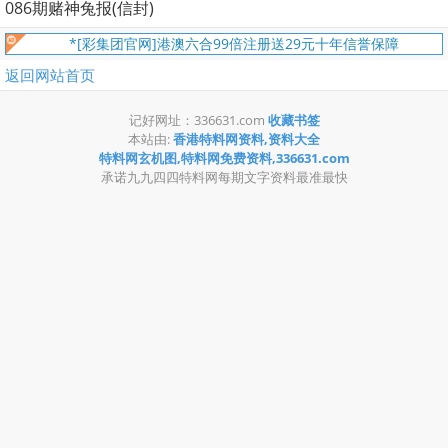
086期赌神兔报(信封)
*[彩集团官网]港澳六合99倍注册送29元十年信誉保障
返回网站首页
记好网址：336631.com
收藏书签
本站由:
香港特料网资料,资料大全
特料网玄机图,特料网免费资料,336631.com
承诺九九四四特料网每期文字资料最准最快