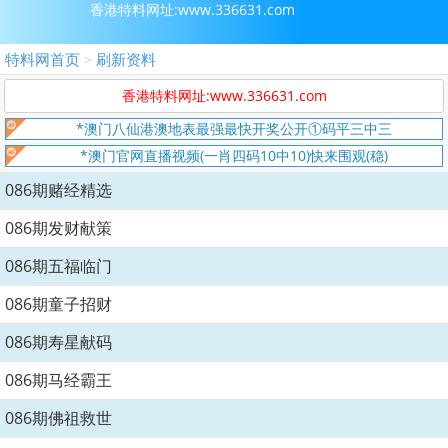
香港特料网址:www.336631.com
特料网首页
刷新资料
>
香港特料网址:www.336631.com
*澳门八仙港澳地表最强最快开奖公开①码平三中三
*澳门官网直播视频(一肖四码10中10)快来围观(稳)
086期赌经精选
086期发财献策
086期五福临门
086期童子招财
086期寿星献码
086期马经霸王
086期佛祖救世