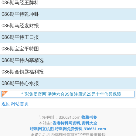
086期马经王牌料
086期平特乾坤卦
086期马经发财报
086期平特王日报
086期宝宝平特图
086期平特内幕精选
086期金钥匙福利报
086期平特心水报
*[彩集团官网]港澳六合99倍注册送29元十年信誉保障
返回网站首页
记好网址：336631.com
收藏书签
本站由:
香港特料网资料,资料大全
特料网玄机图,特料网免费资料,336631.com
承诺九九四四特料网每期文字资料最准最快