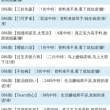
086期:【三好先森】〔1肖中特〕资料准不准,看了就知道!赚!
086期:【门可罗雀】〔双波中特〕资料准就等于,钱生钱准!准!
准!
086期:【指缝间诺言,太荒凉】〔4尾中特〕真正实力高手料,敢
跟就稳赢!赚!
086期:【櫻婲の涙】〔1肖中特〕资料准不准,看了就知道!赚!
086期:【过五关斩六将】〔二行中特〕马上砸锅卖铁,马上大胆
下注!准!
086期:【不拾梅】〔3肖中特〕资料准不准,看了就知道!赚!
086期:【眼泪残弱い】〔24码中特〕生活赚钱两不误,发财的请
进!准!
086期:【Tears伤心】〔8码中特〕生活赚钱两不误,发财的请
进!准!
086期:【流逝的年华】〔5尾中特〕真正实力高手料,敢跟就稳