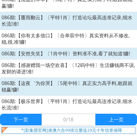
赢!赚!
086期:【覆雨翻云】〔平特1肖〕打造论坛最高连准记录,细水
长流!准!
086期:【你有太多借口】〔合单双中特〕真实资料从不修改,
稳,很,准!赚!
086期:【安然失笑】〔1肖中特〕资料准不准,看了就知道!赚!
086期:【感谢赠我一场空欢喜】〔12码中特〕生活赚钱两不误,
发财的请进!准!
086期:【这夜゛为你哭】〔5尾中特〕真正实力高手料,敢跟就
稳赢!赚!
086期:【极乐世界】〔平特1肖〕打造论坛最高连准记录,细水
长流!准!
下一页
0/18
上一页
*[彩集团官网]港澳六合99倍注册送29元十年信誉保障