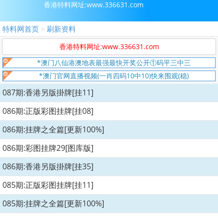
香港特料网址:www.336631.com
特料网首页
刷新资料
>
香港特料网址:www.336631.com
*澳门八仙港澳地表最强最快开奖公开①码平三中三
*澳门官网直播视频(一肖四码10中10)快来围观(稳)
087期:香港另版掛牌[挂11]
086期:正版彩图挂牌[挂08]
086期:挂牌之全篇[更新100%]
086期:彩图挂牌29[图库版]
086期:香港另版掛牌[挂35]
085期:正版彩图挂牌[挂11]
085期:挂牌之全篇[更新100%]