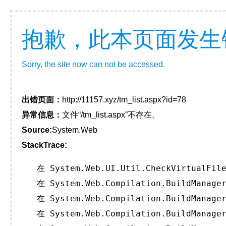
抱歉，此本页面发生
Sorry, the site now can not be accessed.
出错页面：
http://11157.xyz/tm_list.aspx?id=78
异常信息：
文件“/tm_list.aspx”不存在。
Source:
System.Web
StackTrace:
   在 System.Web.UI.Util.CheckVirtualFile
   在 System.Web.Compilation.BuildManager
   在 System.Web.Compilation.BuildManager
   在 System.Web.Compilation.BuildManager