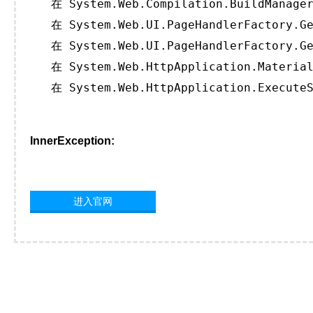
   在 System.Web.Compilation.BuildManager
   在 System.Web.UI.PageHandlerFactory.Ge
   在 System.Web.UI.PageHandlerFactory.Ge
   在 System.Web.HttpApplication.Material
   在 System.Web.HttpApplication.ExecuteS
InnerException:
进入官网