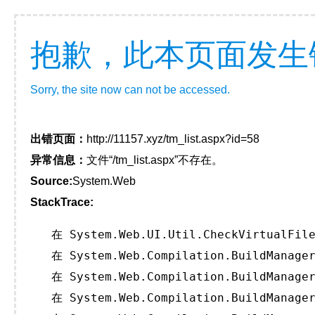
抱歉，此本页面发生
Sorry, the site now can not be accessed.
出错页面：
http://11157.xyz/tm_list.aspx?id=58
异常信息：
文件“/tm_list.aspx”不存在。
Source:
System.Web
StackTrace:
   在 System.Web.UI.Util.CheckVirtualFile
   在 System.Web.Compilation.BuildManager
   在 System.Web.Compilation.BuildManager
   在 System.Web.Compilation.BuildManager