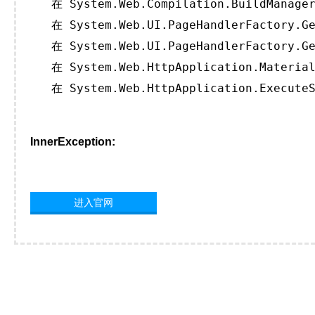
   在 System.Web.Compilation.BuildManager
   在 System.Web.UI.PageHandlerFactory.Ge
   在 System.Web.UI.PageHandlerFactory.Ge
   在 System.Web.HttpApplication.Material
   在 System.Web.HttpApplication.ExecuteS
InnerException:
进入官网