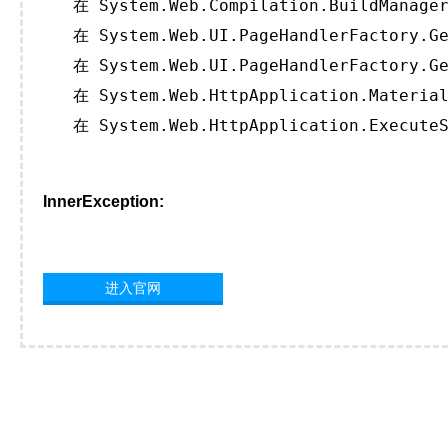
   在 System.Web.Compilation.BuildManager
   在 System.Web.UI.PageHandlerFactory.Ge
   在 System.Web.UI.PageHandlerFactory.Ge
   在 System.Web.HttpApplication.Material
   在 System.Web.HttpApplication.ExecuteS
InnerException:
进入官网