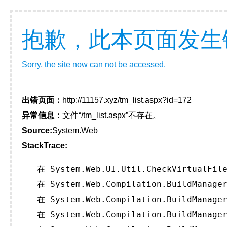
抱歉，此本页面发生
Sorry, the site now can not be accessed.
出错页面：
http://11157.xyz/tm_list.aspx?id=172
异常信息：
文件“/tm_list.aspx”不存在。
Source:
System.Web
StackTrace:
   在 System.Web.UI.Util.CheckVirtualFile
   在 System.Web.Compilation.BuildManager
   在 System.Web.Compilation.BuildManager
   在 System.Web.Compilation.BuildManager