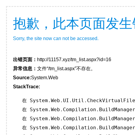
抱歉，此本页面发生
Sorry, the site now can not be accessed.
出错页面：
http://11157.xyz/tm_list.aspx?id=16
异常信息：
文件“/tm_list.aspx”不存在。
Source:
System.Web
StackTrace:
   在 System.Web.UI.Util.CheckVirtualFile
   在 System.Web.Compilation.BuildManager
   在 System.Web.Compilation.BuildManager
   在 System.Web.Compilation.BuildManager