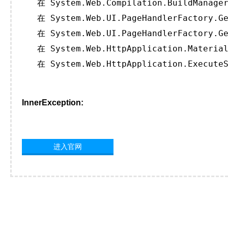
   在 System.Web.Compilation.BuildManager
   在 System.Web.UI.PageHandlerFactory.Ge
   在 System.Web.UI.PageHandlerFactory.Ge
   在 System.Web.HttpApplication.Material
   在 System.Web.HttpApplication.ExecuteS
InnerException:
进入官网