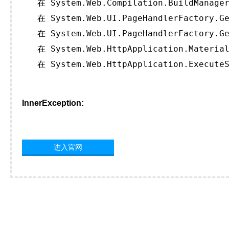
   在 System.Web.Compilation.BuildManager
   在 System.Web.UI.PageHandlerFactory.Ge
   在 System.Web.UI.PageHandlerFactory.Ge
   在 System.Web.HttpApplication.Material
   在 System.Web.HttpApplication.ExecuteS
InnerException:
进入官网