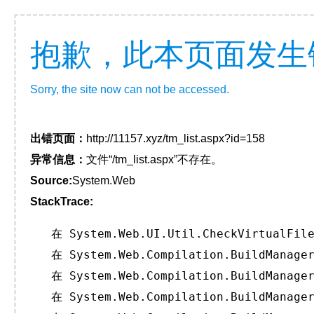
抱歉，此本页面发生
Sorry, the site now can not be accessed.
出错页面：
http://11157.xyz/tm_list.aspx?id=158
异常信息：
文件“/tm_list.aspx”不存在。
Source:
System.Web
StackTrace:
   在 System.Web.UI.Util.CheckVirtualFile
   在 System.Web.Compilation.BuildManager
   在 System.Web.Compilation.BuildManager
   在 System.Web.Compilation.BuildManager