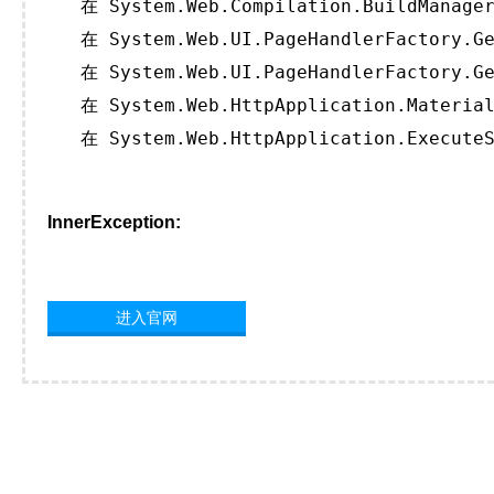
   在 System.Web.Compilation.BuildManager
   在 System.Web.UI.PageHandlerFactory.Ge
   在 System.Web.UI.PageHandlerFactory.Ge
   在 System.Web.HttpApplication.Material
   在 System.Web.HttpApplication.ExecuteS
InnerException:
进入官网