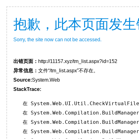
抱歉，此本页面发生
Sorry, the site now can not be accessed.
出错页面：
http://11157.xyz/tm_list.aspx?id=152
异常信息：
文件“/tm_list.aspx”不存在。
Source:
System.Web
StackTrace:
   在 System.Web.UI.Util.CheckVirtualFile
   在 System.Web.Compilation.BuildManager
   在 System.Web.Compilation.BuildManager
   在 System.Web.Compilation.BuildManager