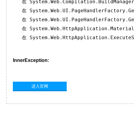
   在 System.Web.Compilation.BuildManager
   在 System.Web.UI.PageHandlerFactory.Ge
   在 System.Web.UI.PageHandlerFactory.Ge
   在 System.Web.HttpApplication.Material
   在 System.Web.HttpApplication.ExecuteS
InnerException:
进入官网