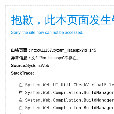
抱歉，此本页面发生
Sorry, the site now can not be accessed.
出错页面：
http://11157.xyz/tm_list.aspx?id=145
异常信息：
文件“/tm_list.aspx”不存在。
Source:
System.Web
StackTrace:
   在 System.Web.UI.Util.CheckVirtualFile
   在 System.Web.Compilation.BuildManager
   在 System.Web.Compilation.BuildManager
   在 System.Web.Compilation.BuildManager