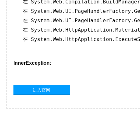
   在 System.Web.Compilation.BuildManager
   在 System.Web.UI.PageHandlerFactory.Ge
   在 System.Web.UI.PageHandlerFactory.Ge
   在 System.Web.HttpApplication.Material
   在 System.Web.HttpApplication.ExecuteS
InnerException:
进入官网