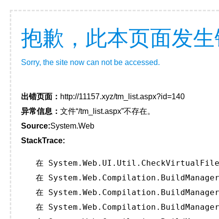
抱歉，此本页面发生
Sorry, the site now can not be accessed.
出错页面：
http://11157.xyz/tm_list.aspx?id=140
异常信息：
文件“/tm_list.aspx”不存在。
Source:
System.Web
StackTrace:
   在 System.Web.UI.Util.CheckVirtualFile
   在 System.Web.Compilation.BuildManager
   在 System.Web.Compilation.BuildManager
   在 System.Web.Compilation.BuildManager