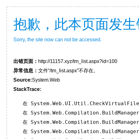
抱歉，此本页面发生
Sorry, the site now can not be accessed.
出错页面：
http://11157.xyz/tm_list.aspx?id=100
异常信息：
文件“/tm_list.aspx”不存在。
Source:
System.Web
StackTrace:
   在 System.Web.UI.Util.CheckVirtualFile
   在 System.Web.Compilation.BuildManager
   在 System.Web.Compilation.BuildManager
   在 System.Web.Compilation.BuildManager