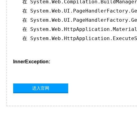
   在 System.Web.Compilation.BuildManager
   在 System.Web.UI.PageHandlerFactory.Ge
   在 System.Web.UI.PageHandlerFactory.Ge
   在 System.Web.HttpApplication.Material
   在 System.Web.HttpApplication.ExecuteS
InnerException:
进入官网