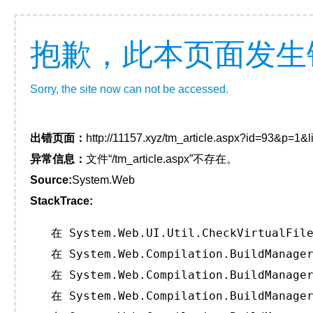
抱歉，此本页面发生
Sorry, the site now can not be accessed.
出错页面：
http://11157.xyz/tm_article.aspx?id=93&p=1&
异常信息：
文件“/tm_article.aspx”不存在。
Source:
System.Web
StackTrace:
   在 System.Web.UI.Util.CheckVirtualFile
   在 System.Web.Compilation.BuildManager
   在 System.Web.Compilation.BuildManager
   在 System.Web.Compilation.BuildManager