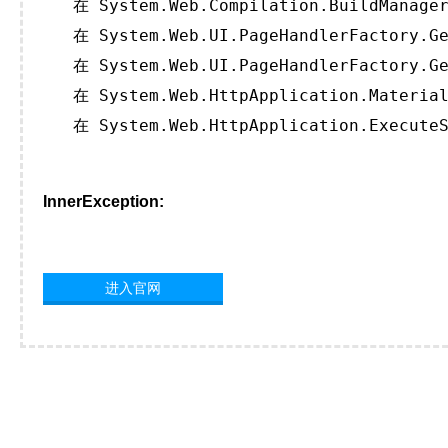
   在 System.Web.Compilation.BuildManager
   在 System.Web.UI.PageHandlerFactory.Ge
   在 System.Web.UI.PageHandlerFactory.Ge
   在 System.Web.HttpApplication.Material
   在 System.Web.HttpApplication.ExecuteS
InnerException:
进入官网