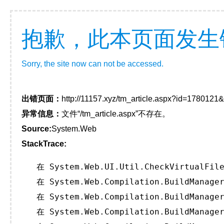
抱歉，此本页面发生
Sorry, the site now can not be accessed.
出错页面：
http://11157.xyz/tm_article.aspx?id=178012
异常信息：
文件“/tm_article.aspx”不存在。
Source:
System.Web
StackTrace:
   在 System.Web.UI.Util.CheckVirtualFile
   在 System.Web.Compilation.BuildManager
   在 System.Web.Compilation.BuildManager
   在 System.Web.Compilation.BuildManager