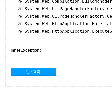
   在 System.Web.Compilation.BuildManager
   在 System.Web.UI.PageHandlerFactory.Ge
   在 System.Web.UI.PageHandlerFactory.Ge
   在 System.Web.HttpApplication.Material
   在 System.Web.HttpApplication.ExecuteS
InnerException:
进入官网