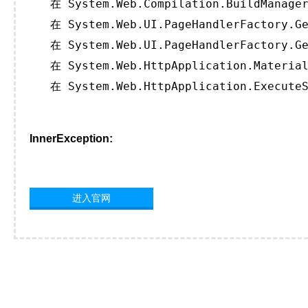
   在 System.Web.Compilation.BuildManager
   在 System.Web.UI.PageHandlerFactory.Ge
   在 System.Web.UI.PageHandlerFactory.Ge
   在 System.Web.HttpApplication.Material
   在 System.Web.HttpApplication.ExecuteS
InnerException:
进入官网