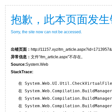
抱歉，此本页面发生
Sorry, the site now can not be accessed.
出错页面：
http://11157.xyz/tm_article.aspx?id=171395
异常信息：
文件“/tm_article.aspx”不存在。
Source:
System.Web
StackTrace:
   在 System.Web.UI.Util.CheckVirtualFile
   在 System.Web.Compilation.BuildManager
   在 System.Web.Compilation.BuildManager
   在 System.Web.Compilation.BuildManager