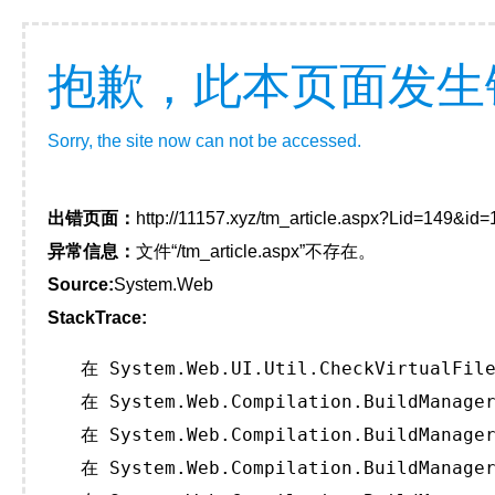
抱歉，此本页面发生
Sorry, the site now can not be accessed.
出错页面：
http://11157.xyz/tm_article.aspx?Lid=149&
异常信息：
文件“/tm_article.aspx”不存在。
Source:
System.Web
StackTrace:
   在 System.Web.UI.Util.CheckVirtualFile
   在 System.Web.Compilation.BuildManager
   在 System.Web.Compilation.BuildManager
   在 System.Web.Compilation.BuildManager