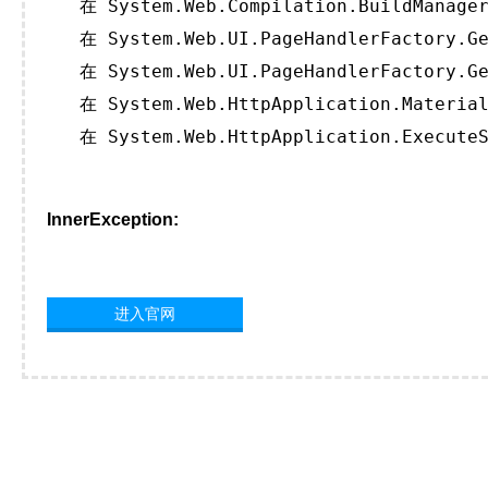
   在 System.Web.Compilation.BuildManager
   在 System.Web.UI.PageHandlerFactory.Ge
   在 System.Web.UI.PageHandlerFactory.Ge
   在 System.Web.HttpApplication.Material
   在 System.Web.HttpApplication.ExecuteS
InnerException:
进入官网