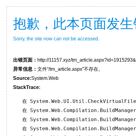
抱歉，此本页面发生
Sorry, the site now can not be accessed.
出错页面：
http://11157.xyz/tm_article.aspx?id=191529
异常信息：
文件“/tm_article.aspx”不存在。
Source:
System.Web
StackTrace:
   在 System.Web.UI.Util.CheckVirtualFile
   在 System.Web.Compilation.BuildManager
   在 System.Web.Compilation.BuildManager
   在 System.Web.Compilation.BuildManager