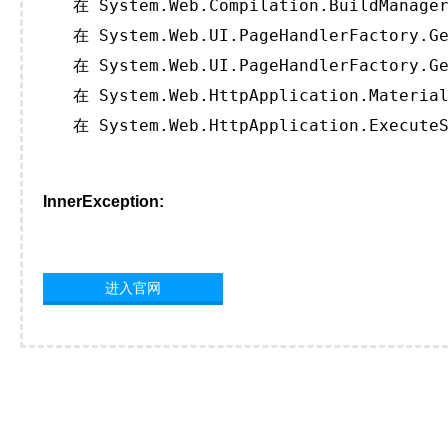
   在 System.Web.Compilation.BuildManager
   在 System.Web.UI.PageHandlerFactory.Ge
   在 System.Web.UI.PageHandlerFactory.Ge
   在 System.Web.HttpApplication.Material
   在 System.Web.HttpApplication.ExecuteS
InnerException:
进入官网