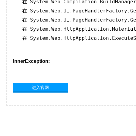
   在 System.Web.Compilation.BuildManager
   在 System.Web.UI.PageHandlerFactory.Ge
   在 System.Web.UI.PageHandlerFactory.Ge
   在 System.Web.HttpApplication.Material
   在 System.Web.HttpApplication.ExecuteS
InnerException:
进入官网