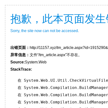
抱歉，此本页面发生
Sorry, the site now can not be accessed.
出错页面：
http://11157.xyz/tm_article.aspx?id=191529
异常信息：
文件“/tm_article.aspx”不存在。
Source:
System.Web
StackTrace:
   在 System.Web.UI.Util.CheckVirtualFile
   在 System.Web.Compilation.BuildManager
   在 System.Web.Compilation.BuildManager
   在 System.Web.Compilation.BuildManager