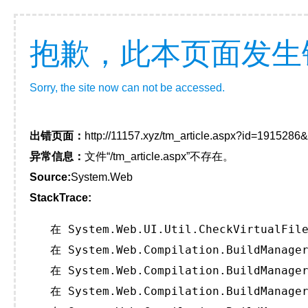
抱歉，此本页面发生
Sorry, the site now can not be accessed.
出错页面：
http://11157.xyz/tm_article.aspx?id=191528
异常信息：
文件“/tm_article.aspx”不存在。
Source:
System.Web
StackTrace:
   在 System.Web.UI.Util.CheckVirtualFile
   在 System.Web.Compilation.BuildManager
   在 System.Web.Compilation.BuildManager
   在 System.Web.Compilation.BuildManager