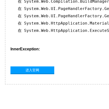
   在 System.Web.Compilation.BuildManager
   在 System.Web.UI.PageHandlerFactory.Ge
   在 System.Web.UI.PageHandlerFactory.Ge
   在 System.Web.HttpApplication.Material
   在 System.Web.HttpApplication.ExecuteS
InnerException:
进入官网