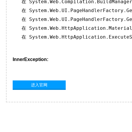
   在 System.Web.Compilation.BuildManager
   在 System.Web.UI.PageHandlerFactory.Ge
   在 System.Web.UI.PageHandlerFactory.Ge
   在 System.Web.HttpApplication.Material
   在 System.Web.HttpApplication.ExecuteS
InnerException:
进入官网