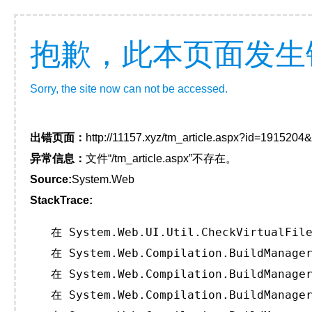
抱歉，此本页面发生
Sorry, the site now can not be accessed.
出错页面：
http://11157.xyz/tm_article.aspx?id=191520
异常信息：
文件“/tm_article.aspx”不存在。
Source:
System.Web
StackTrace:
   在 System.Web.UI.Util.CheckVirtualFile
   在 System.Web.Compilation.BuildManager
   在 System.Web.Compilation.BuildManager
   在 System.Web.Compilation.BuildManager