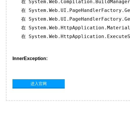
   在 System.Web.Compilation.BuildManager
   在 System.Web.UI.PageHandlerFactory.Ge
   在 System.Web.UI.PageHandlerFactory.Ge
   在 System.Web.HttpApplication.Material
   在 System.Web.HttpApplication.ExecuteS
InnerException:
进入官网