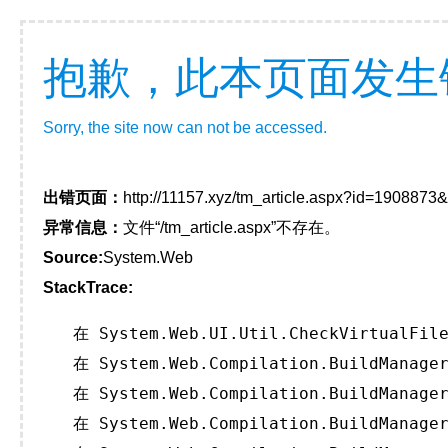
抱歉，此本页面发生
Sorry, the site now can not be accessed.
出错页面：
http://11157.xyz/tm_article.aspx?id=190887
异常信息：
文件“/tm_article.aspx”不存在。
Source:
System.Web
StackTrace:
   在 System.Web.UI.Util.CheckVirtualFile
   在 System.Web.Compilation.BuildManager
   在 System.Web.Compilation.BuildManager
   在 System.Web.Compilation.BuildManager