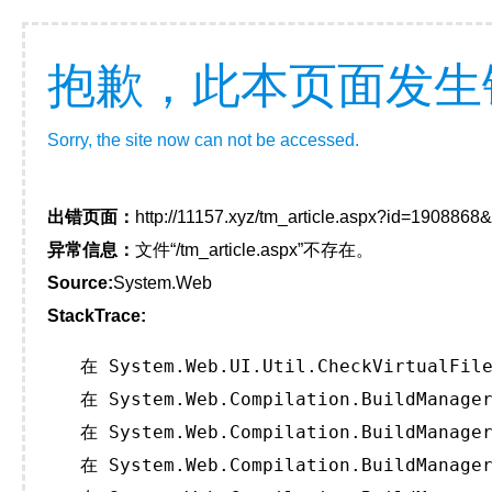
抱歉，此本页面发生
Sorry, the site now can not be accessed.
出错页面：
http://11157.xyz/tm_article.aspx?id=190886
异常信息：
文件“/tm_article.aspx”不存在。
Source:
System.Web
StackTrace:
   在 System.Web.UI.Util.CheckVirtualFile
   在 System.Web.Compilation.BuildManager
   在 System.Web.Compilation.BuildManager
   在 System.Web.Compilation.BuildManager