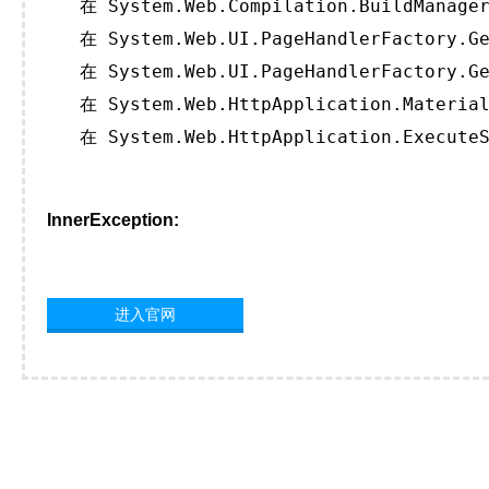
   在 System.Web.Compilation.BuildManager
   在 System.Web.UI.PageHandlerFactory.Ge
   在 System.Web.UI.PageHandlerFactory.Ge
   在 System.Web.HttpApplication.Material
   在 System.Web.HttpApplication.ExecuteS
InnerException:
进入官网